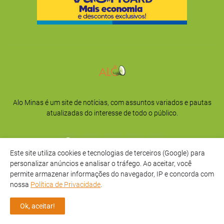
Alo Minas é um site de notícias, com assuntos variados e pautas
atualizadas do interesse de todo o público.
Este site utiliza cookies e tecnologias de terceiros (Google) para
personalizar anúncios e analisar o tráfego. Ao aceitar, você
permite armazenar informações do navegador, IP e concorda com
nossa
Política de Privacidade
.
Início
Sobre
Privacidade
Contato
Ok, aceitar!
Direitos Reservados -
Alô Minas