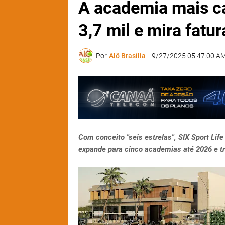
A academia mais ca
3,7 mil e mira fat
Por
Alô Brasília
-
9/27/2025 05:47:00 A
Com conceito "seis estrelas", SIX Sport Lif
expande para cinco academias até 2026 e tr