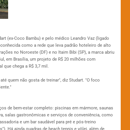
dart (ex-Coco Bambu) e pelo médico Leandro Vaz (ligado
reconhecida como a rede que leva padrão hoteleiro de alto
rações no Noroeste (DF) e no Itaim Bibi (SP), a marca abriu
ul, em Brasília, um projeto de R$ 20 milhões com
l que chega a R$ 3,7 mil.
é quem não gosta de treinar", diz Studart. "O foco
ente."
os de bem-estar completo: piscinas em mármore, saunas
ntiva, salas gastronômicas e serviços de conveniência, como
ssadoria e um bar saudável para pré e pós-treino
s"). Há ainda quadras de beach tennis e vôlei, além de