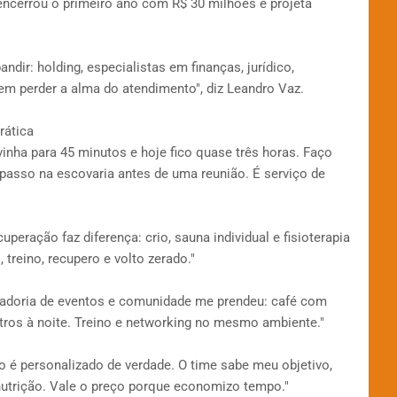
 encerrou o primeiro ano com R$ 30 milhões e projeta
ndir: holding, especialistas em finanças, jurídico,
em perder a alma do atendimento", diz Leandro Vaz.
rática
vinha para 45 minutos e hoje fico quase três horas. Faço
 passo na escovaria antes de uma reunião. É serviço de
peração faz diferença: crio, sauna individual e fisioterapia
 treino, recupero e volto zerado."
curadoria de eventos e comunidade me prendeu: café com
ntros à noite. Treino e networking no mesmo ambiente."
to é personalizado de verdade. O time sabe meu objetivo,
nutrição. Vale o preço porque economizo tempo."