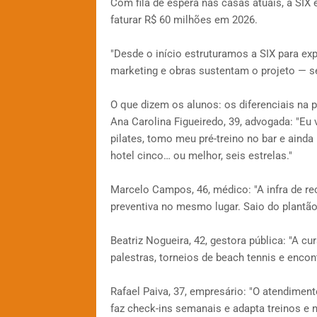
Com fila de espera nas casas atuais, a SIX
faturar R$ 60 milhões em 2026.
"Desde o início estruturamos a SIX para expa
marketing e obras sustentam o projeto — s
O que dizem os alunos: os diferenciais na p
Ana Carolina Figueiredo, 39, advogada: "Eu 
pilates, tomo meu pré-treino no bar e ainda
hotel cinco… ou melhor, seis estrelas."
Marcelo Campos, 46, médico: "A infra de recu
preventiva no mesmo lugar. Saio do plantão,
Beatriz Nogueira, 42, gestora pública: "A 
palestras, torneios de beach tennis e enco
Rafael Paiva, 37, empresário: "O atendimen
faz check-ins semanais e adapta treinos e 