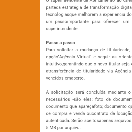
O superintendente de Atendimento ao Clie
parteda estratégia de transformação digi
tecnologiasque melhorem a experiência do c
um passoimportante para oferecer um 
superintendente.
Passo a passo
Para solicitar a mudança de titularidade
opção"Agência Virtual" e seguir as orie
intuitivo,garantindo que o novo titular se
atransferência de titularidade via Agênci
vencidos emaberto.
A solicitação será concluída mediante
necessários -são eles: foto de docume
documento que apareçafoto; documento qu
de compra e venda oucontrato de locação
autenticada. Serão aceitosapenas arquiv
5 MB por arquivo.