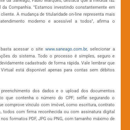
nte da Saneago, Fábio Marques, destaca que a medida faz
tal da Companhia. "Estamos investindo constantemente em
liente. A mudança de titularidade on-line representa mais
atendimento moderno e acessível a todos", afirma o
, basta acessar o site
www.saneago.com.br
, selecionar a
ntações do sistema. Todo o processo é simples, seguro e
ja devidamente cadastrado de forma rápida. Vale lembrar que
a Virtual está disponível apenas para contas sem débitos
 o preenchimento dos dados e o upload dos documentos
nto que contenha o número do CPF; selfie segurando o
e comprove vínculo com imóvel, como escritura, contrato
, todos com firma reconhecida ou com assinatura digital
os nos formatos PDF, JPG ou PNG, com tamanho máximo de