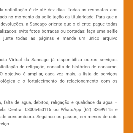
da solicitação é de até dez dias. Todas as respostas aos
mado no momento da solicitação da titularidade. Para que a
devoluções, a Saneago orienta que o cliente: pague todas
alizados; evite fotos borradas ou cortadas; faça uma selfie
 junte todas as páginas e mande um único arquivo
ia Virtual da Saneago já disponibiliza outros serviços,
olicitação de religação, consulta de histórico de consumo,
O objetivo é ampliar, cada vez mais, a lista de serviços
ecnológica e o fortalecimento do relacionamento com os
 falta de água, débitos, religação e qualidade da água –
Pela Central 08006450115 ou WhatsApp (62) 32699115 é
dade consumidora. Seguindo os passos, em menos de dois
rviço.