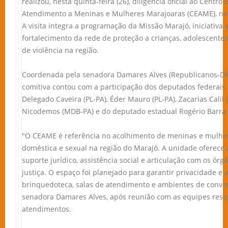
realizou, nesta quinta-feira (26), diligência oficial ao Centro
Atendimento a Meninas e Mulheres Marajoaras (CEAME), no 
A visita integra a programação da Missão Marajó, iniciativa v
fortalecimento da rede de proteção a crianças, adolescente
de violência na região.
Coordenada pela senadora Damares Alves (Republicanos-DF)
comitiva contou com a participação dos deputados federais Ca
Delegado Caveira (PL-PA), Éder Mauro (PL-PA), Zacarias Calil 
Nicodemos (MDB-PA) e do deputado estadual Rogério Barra (
"O CEAME é referência no acolhimento de meninas e mulhere
doméstica e sexual na região do Marajó. A unidade oferece 
suporte jurídico, assistência social e articulação com os ór
justiça. O espaço foi planejado para garantir privacidade e
brinquedoteca, salas de atendimento e ambientes de conviv
senadora Damares Alves, após reunião com as equipes resp
atendimentos.