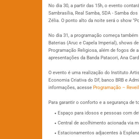
No dia 30, a partir das 15h, o evento conta
Sambrasília, Real Samba, SDA - Samba dos 
Zélia. O ponto alto da noite será o show "P
No dia 31, a programação começa também à
Baterias (Aruc e Capela Imperial), shows d
Programação Religiosa, além de fogos de art
apresentações da Banda Patacori, Ana Card
O evento é uma realização do Instituto Arti
Economia Criativa do DF, banco BRB e Admi
informações, acesse
Programação – Reveill
Para garantir o conforto e a segurança de t
Espaço para idosos e pessoas com def
Central de acolhimento acionada via
Estacionamentos adjacentes à Esplana