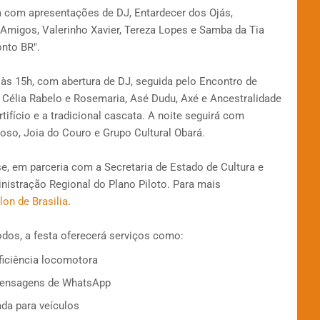
rá com apresentações de DJ, Entardecer dos Ojás,
Amigos, Valerinho Xavier, Tereza Lopes e Samba da Tia
onto BR".
s 15h, com abertura de DJ, seguida pelo Encontro de
e Célia Rabelo e Rosemaria, Asé Dudu, Axé e Ancestralidade
ifício e a tradicional cascata. A noite seguirá com
oso, Joia do Couro e Grupo Cultural Obará.
se, em parceria com a Secretaria de Estado de Cultura e
nistração Regional do Plano Piloto. Para mais
on de Brasilia
.
odos, a festa oferecerá serviços como:
iciência locomotora
 mensagens de WhatsApp
da para veículos