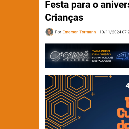
Festa para o anive
Crianças
Por
Emerson Tormann
-
10/11/2024 07: