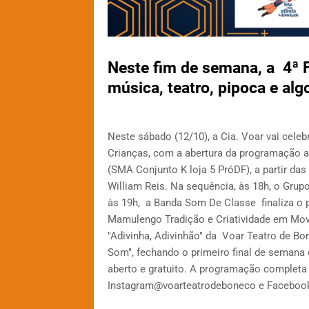
Neste fim de semana, a 4ª F
música, teatro, pipoca e al
Neste sábado (12/10), a Cia. Voar vai cele
Crianças, com a abertura da programação ar
(SMA Conjunto K loja 5 PróDF), a partir das
William Reis. Na sequência, às 18h, o Grup
às 19h, a Banda Som De Classe finaliza o p
Mamulengo Tradição e Criatividade em Movi
"Adivinha, Adivinhão" da Voar Teatro de Bo
Som", fechando o primeiro final de semana 
aberto e gratuito. A programação completa
Instagram@voarteatrodeboneco e Faceboo