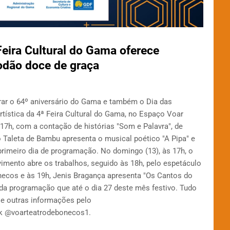
eira Cultural do Gama oferece
godão doce de graça
brar o 64º aniversário do Gama e também o Dia das
tística da 4ª Feira Cultural do Gama, no Espaço Voar
 17h, com a contação de histórias "Som e Palavra", de
o Taleta de Bambu apresenta o musical poético "A Pipa" e
rimeiro dia de programação. No domingo (13), às 17h, o
mento abre os trabalhos, seguido às 18h, pelo espetáculo
necos e às 19h, Jenis Bragança apresenta "Os Cantos do
da programação que até o dia 27 deste mês festivo. Tudo
 e outras informações pelo
k @voarteatrodebonecos1.