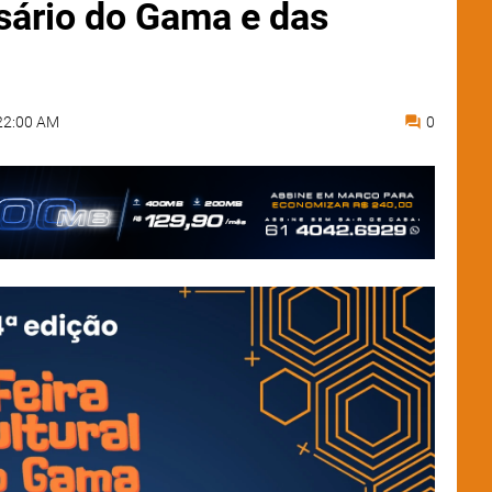
rsário do Gama e das
22:00 AM
0