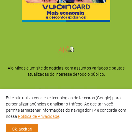
Alo Minas é um site de notícias, com assuntos variados e pautas
atualizadas do interesse de todo o público.
Este site utiliza cookies e tecnologias de terceiros (Google) para
personalizar anúncios e analisar o tráfego. Ao aceitar, você
permite armazenar informações do navegador, IP e concorda com
nossa
Política de Privacidade
.
Início
Sobre
Privacidade
Contato
Ok, aceitar!
Direitos Reservados -
Alô Minas