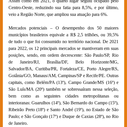
Assim como em 2021, o quarto lugar seguiu ocupado pelo
Centro-Oeste, reduzindo sua fatia para 8,5%, e por último,
veio a Região Norte, que ampliou sua atuação para 6%.
Mercados potenciais – O desempenho dos 50 maiores
municípios brasileiros equivale a R$ 2,5 trilhões, ou 39,5%
de tudo o que foi consumido no território nacional. De 2021
para 2022, os 12 principais mercados se mantiveram em suas
posições, sendo, em ordem decrescente: São Paulo/SP, Rio
de Janeiro/RJ, Brasília/DF, Belo Horizonte/MG,
Salvador/BA, Curitiba/PR, Fortaleza/CE, Porto Alegre/RS,
Goiânia/GO, Manaus/AM, Campinas/SP e Recife/PE. Outras
capitais, como Belém/PA (13º), Campo Grande/MS (16º) e
São Luís/MA (20º) também se sobressaíram nessa seleção,
bem como as seguintes cidades metropolitanas ou
interioranas: Guarulhos (14º), São Bernardo do Campo (15º),
Ribeirão Preto (18º) e Santo André (19º), no Estado de São
Paulo; e São Gonçalo (17º) e Duque de Caxias (28º), no Rio
de Janeiro.