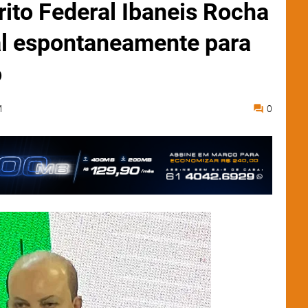
rito Federal Ibaneis Rocha
ral espontaneamente para
o
M
0