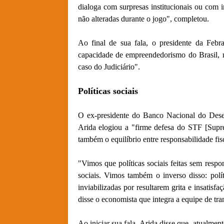
dialoga com surpresas institucionais ou com in
não alteradas durante o jogo", completou.
Ao final de sua fala, o presidente da Fe
capacidade de empreendedorismo do Brasil, n
caso do Judiciário".
Políticas sociais
O ex-presidente do Banco Nacional do De
Arida elogiou a "firme defesa do STF [Supr
também o equilíbrio entre responsabilidade fisca
"Vimos que políticas sociais feitas sem respon
sociais. Vimos também o inverso disso: políti
inviabilizadas por resultarem grita e insatisf
disse o economista que integra a equipe de tra
Ao iniciar sua fala, Arida disse que, atualmen