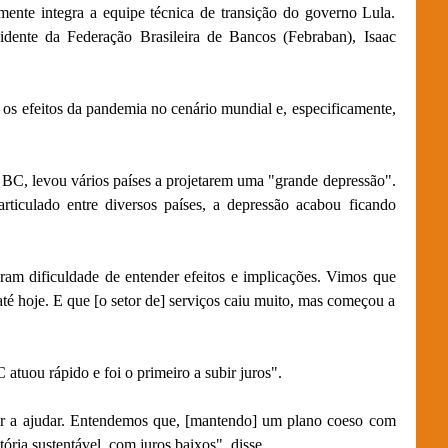
mente integra a equipe técnica de transição do governo Lula.
dente da Federação Brasileira de Bancos (Febraban), Isaac
os efeitos da pandemia no cenário mundial e, especificamente,
 BC, levou vários países a projetarem uma "grande depressão".
rticulado entre diversos países, a depressão acabou ficando
ram dificuldade de entender efeitos e implicações. Vimos que
té hoje. E que [o setor de] serviços caiu muito, mas começou a
atuou rápido e foi o primeiro a subir juros".
r a ajudar. Entendemos que, [mantendo] um plano coeso com
tória sustentável, com juros baixos", disse.