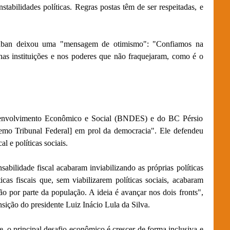
stabilidades políticas. Regras postas têm de ser respeitadas, e
braban deixou uma "mensagem de otimismo": "Confiamos na
as instituições e nos poderes que não fraquejaram, como é o
senvolvimento Econômico e Social (BNDES) e do BC Pérsio
emo Tribunal Federal] em prol da democracia". Ele defendeu
l e políticas sociais.
sabilidade fiscal acabaram inviabilizando as próprias políticas
cas fiscais que, sem viabilizarem políticas sociais, acabaram
ação por parte da população. A ideia é avançar nos dois fronts",
nsição do presidente Luiz Inácio Lula da Silva.
te, o principal desafio econômico é crescer de forma inclusiva e