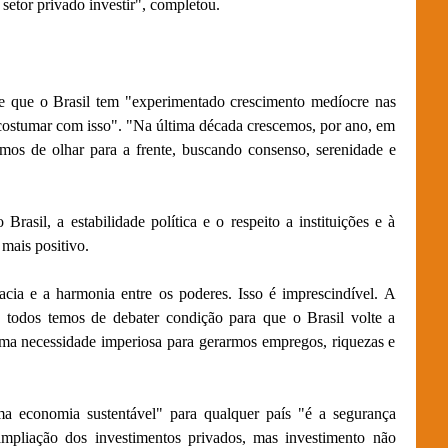
o setor privado investir", completou.
se que o Brasil tem "experimentado crescimento medíocre nas
acostumar com isso". "Na última década crescemos, por ano, em
os de olhar para a frente, buscando consenso, serenidade e
rasil, a estabilidade política e o respeito a instituições e à
mais positivo.
cia e a harmonia entre os poderes. Isso é imprescindível. A
e todos temos de debater condição para que o Brasil volte a
uma necessidade imperiosa para gerarmos empregos, riquezas e
a economia sustentável" para qualquer país "é a segurança
e ampliação dos investimentos privados, mas investimento não