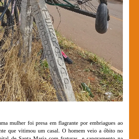
uma mulher foi presa em flagrante por embriagues ao
nte que vitimou um casal. O homem veio a óbito no
spital de Santa Maria com fraturas e sangramento na