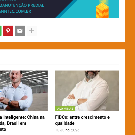
ALÔ MINAS
a Inteligente: China na
FIDCs: entre crescimento e
da, Brasil em
qualidade
nto
13 Julho, 2026