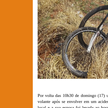
Por volta das 10h30 de domingo (17) 
volante após se envolver em um acide
local e a sua esposa foi levada ao ho