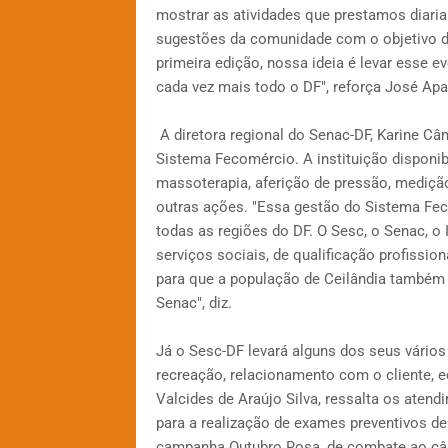
mostrar as atividades que prestamos diar
sugestões da comunidade com o objetivo d
primeira edição, nossa ideia é levar esse e
cada vez mais todo o DF", reforça José Apa
A diretora regional do Senac-DF, Karine Câ
Sistema Fecomércio. A instituição disponibi
massoterapia, aferição de pressão, medição 
outras ações. "Essa gestão do Sistema Fe
todas as regiões do DF. O Sesc, o Senac, o
serviços sociais, de qualificação profissio
para que a população de Ceilândia também
Senac", diz.
Já o Sesc-DF levará alguns dos seus vários
recreação, relacionamento com o cliente, edu
Valcides de Araújo Silva, ressalta os aten
para a realização de exames preventivos d
campanha Outubro Rosa, de combate ao câ