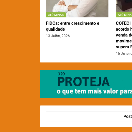
ALÔ MINAS
ALÔ MINA
FIDCs: entre crescimento e
COFECI
qualidade
acordo h
venda d
13 Julho, 2026
movimen
supera R
16 Janeir
Post