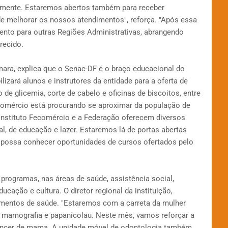
iamente. Estaremos abertos também para receber
e melhorar os nossos atendimentos", reforça. "Após essa
vento para outras Regiões Administrativas, abrangendo
recido.
mara, explica que o Senac-DF é o braço educacional do
lizará alunos e instrutores da entidade para a oferta de
de glicemia, corte de cabelo e oficinas de biscoitos, entre
comércio está procurando se aproximar da população de
 Instituto Fecomércio e a Federação oferecem diversos
nal, de educação e lazer. Estaremos lá de portas abertas
 possa conhecer oportunidades de cursos ofertados pelo
 programas, nas áreas de saúde, assistência social,
cação e cultura. O diretor regional da instituição,
dimentos de saúde. "Estaremos com a carreta da mulher
e mamografia e papanicolau. Neste mês, vamos reforçar a
ncer de mama. A unidade móvel de odontologia também