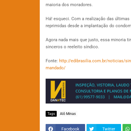
maioria dos moradores.
Há! esqueci. Com a realização das última
reprimidas desde a implantação do condom
Agora nada mais que justo, essa minoria t
sinceros o reeleito síndico.
Fonte:
http://edibrasilia.com.br/noticias/s
mandado/
Tags
Alô Minas
Facebook
Twitter