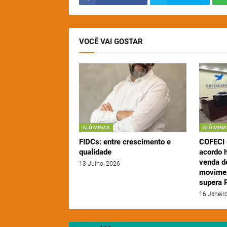
VOCÊ VAI GOSTAR
ALÔ MINAS
ALÔ MINA
FIDCs: entre crescimento e
COFECI
qualidade
acordo h
venda d
13 Julho, 2026
movimen
supera R
16 Janeir