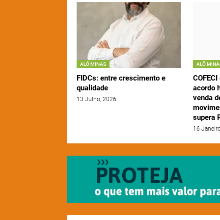
ALÔ MINAS
ALÔ MINA
FIDCs: entre crescimento e
COFECI
qualidade
acordo h
venda d
13 Julho, 2026
movimen
supera R
16 Janeir