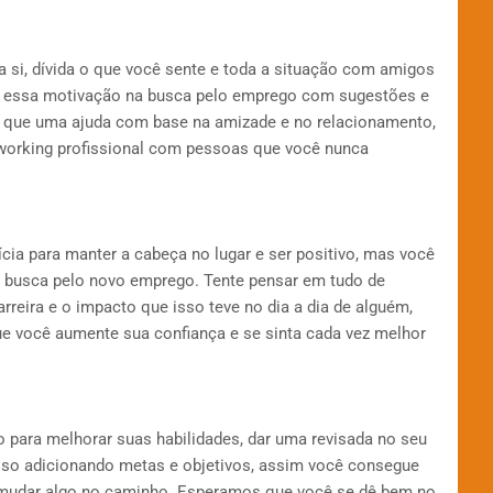
 si, dívida o que você sente e toda a situação com amigos
er essa motivação na busca pelo emprego com sugestões e
 que uma ajuda com base na amizade e no relacionamento,
working profissional com pessoas que você nunca
ia para manter a cabeça no lugar e ser positivo, mas você
 busca pelo novo emprego. Tente pensar em tudo de
rreira e o impacto que isso teve no dia a dia de alguém,
ue você aumente sua confiança e se sinta cada vez melhor
o para melhorar suas habilidades, dar uma revisada no seu
 isso adicionando metas e objetivos, assim você consegue
o mudar algo no caminho. Esperamos que você se dê bem no